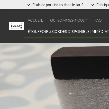
Frais de port inclus dans le tarif
Fabriqu
Passer
au
contenu
ACCUEIL
QUI SOMMES-NOUS ?
FAQ
principal
ÉTOUFFOIR 5 CORDES DISPONIBLE IMMÉDIA