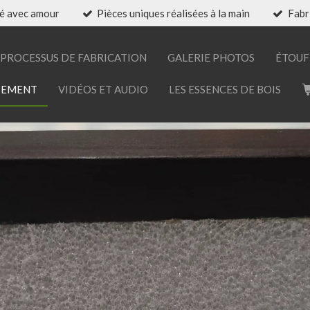
é avec amour
Pièces uniques réalisées à la main
Fabr
PROCESSUS DE FABRICATION
GALERIE PHOTOS
ÉTOUF
TEMENT
VIDÉOS ET AUDIO
LES ESSENCES DE BOIS