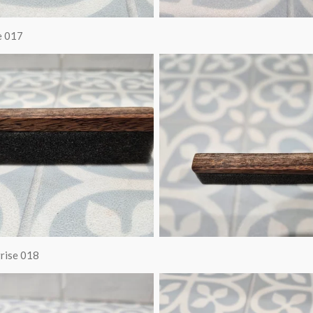
e 017
grise 018